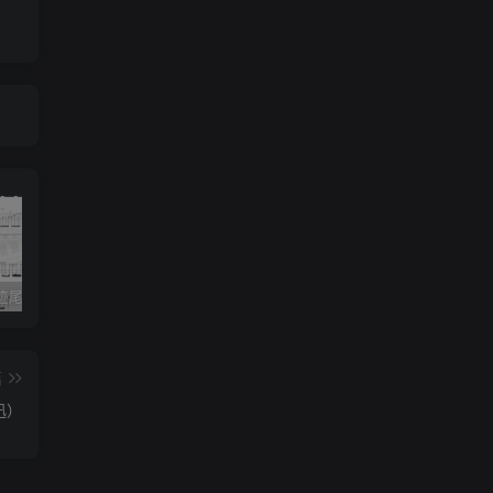
《灰色轨迹尾奏Solo》吉他简谱A调双吉他谱（BEYOND）
《小星星》吉他简谱C调弹唱谱（露西卡）
《五百年沧海桑田》吉他简谱C调指弹谱（西游记）
篇
迅）