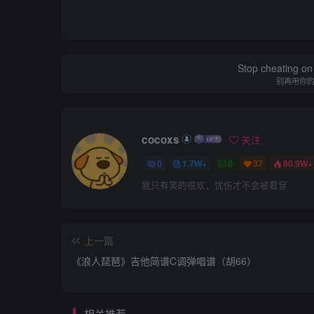
Stop cheating on y
别再用你
cocoxs
关注
0
1.7W+
0
37
80.9W+
我只有笑的很欢，忧伤才不会被看穿
上一篇
《浪人琵琶》吉他简谱C调弹唱谱（胡66）
相关推荐