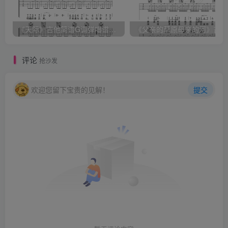
《天际》吉他简谱G调弹唱谱（姜玉阳）
《
评论
抢沙发
欢迎您留下宝贵的见解！
提交