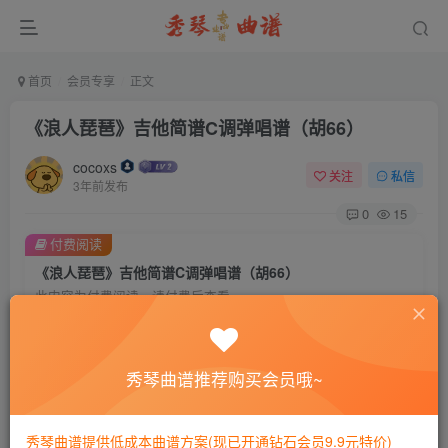
首页
会员专享
正文
《浪人琵琶》吉他简谱C调弹唱谱（胡66）
cocoxs
关注
私信
3年前发布
0
15
付费阅读
《浪人琵琶》吉他简谱C调弹唱谱（胡66）
此内容为付费阅读，请付费后查看
会员专属资源
免费
免费
黄金会员
钻石会员
秀琴曲谱推荐购买会员哦~
您暂无购买权限，请先开通会员
秀琴曲谱提供低成本曲谱方案(现已开通钻石会员9.9元特价)
开通会员