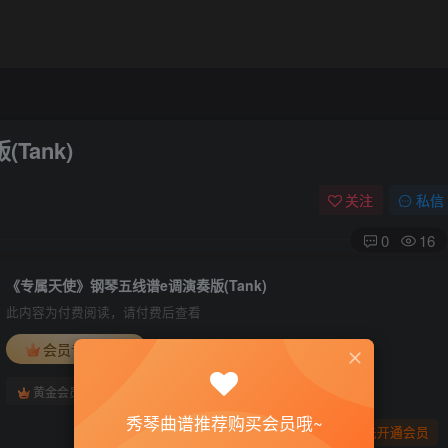
ank)
关注
私信
0
16
《专属天使》钢琴五线谱e调演奏版(Tank)
此内容为付费阅读，请付费后查看
会员专属资源
免费
免费
黄金会员
钻石会员
秀琴曲谱推荐购买会员哦~
您暂无购买权限，请先开通会员