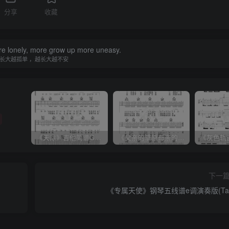
分享
收藏
e lonely, more grow up more uneasy.
长大越孤单 ，越长大越不安
强
《天际》吉他简谱G调弹唱谱（姜玉阳）
《父亲的草原母亲的河》吉他简谱C调弹唱谱（腾格尔）
下一
《专属天使》钢琴五线谱e调演奏版(Tan