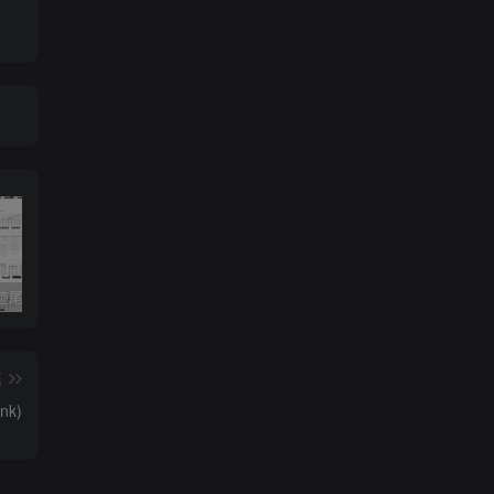
《灰色轨迹尾奏Solo》吉他简谱A调双吉他谱（BEYOND）
《小星星》吉他简谱C调弹唱谱（露西卡）
《五百年沧海桑田》吉他简谱C调指弹谱（西游记）
篇
k)