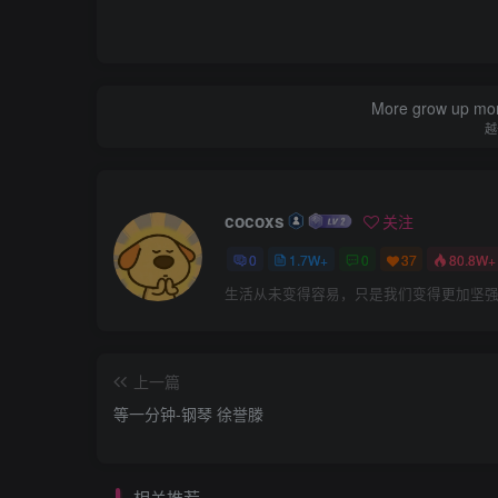
More grow up mor
越
cocoxs
关注
0
1.7W+
0
37
80.8W+
生活从未变得容易，只是我们变得更加坚
上一篇
等一分钟-钢琴 徐誉滕
相关推荐