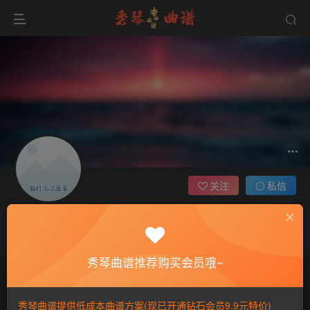
关注
私信
我不是花神
时光如水，总是无言。若你安好，便是晴天
秀琴曲谱推荐购买会员哦~
文章
0
收藏
0
评论
0
粉丝
0
版块
0
帖子
0
秀琴曲谱提供低成本曲谱方案(现已开通钻石会员9.9元特价)