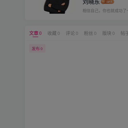
刘晓东
相信自己，你也就成功了
文章
0
收藏
0
评论
0
粉丝
0
版块
0
帖
发布
0