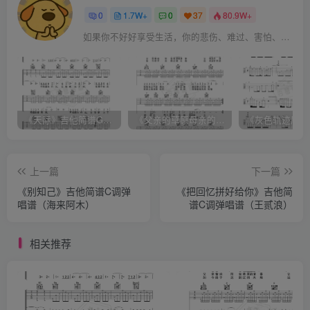
0
1.7W+
0
37
80.9W+
如果你不好好享受生活，你的悲伤、难过、害怕、羞愧和内疚会代替你享受
《天际》吉他简谱G调弹唱谱（姜玉阳）
《父亲的草原母亲的河》吉他简谱C调弹唱谱（腾格尔）
上一篇
下一篇
《别知己》吉他简谱C调弹
《把回忆拼好给你》吉他简
唱谱（海来阿木）
谱C调弹唱谱（王贰浪）
相关推荐