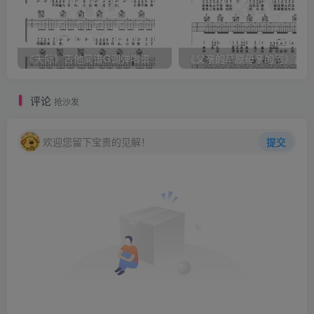
《天际》吉他简谱G调弹唱谱（姜玉阳）
《
评论
抢沙发
欢迎您留下宝贵的见解！
提交