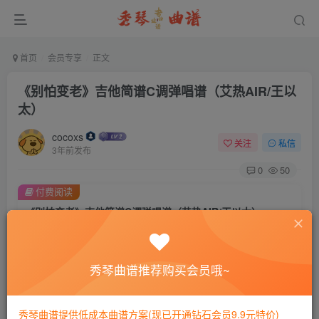
首页
会员专享
正文
《别怕变老》吉他简谱C调弹唱谱（艾热AIR/王以
太）
cocoxs
关注
私信
3年前发布
0
50
付费阅读
《别怕变老》吉他简谱C调弹唱谱（艾热AIR/王以太）
此内容为付费阅读，请付费后查看
会员专属资源
秀琴曲谱推荐购买会员哦~
免费
免费
黄金会员
钻石会员
您暂无购买权限，请先开通会员
秀琴曲谱提供低成本曲谱方案(现已开通钻石会员9.9元特价)