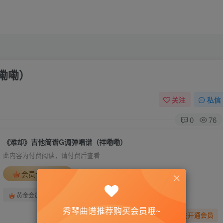
嘞嘞）
关注
私信
0
76
《难却》吉他简谱G调弹唱谱（祥嘞嘞）
此内容为付费阅读，请付费后查看
会员专属资源
免费
免费
黄金会员
钻石会员
秀琴曲谱推荐购买会员哦~
您暂无购买权限，请先开通会员