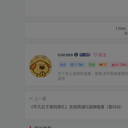
I lose,
我
cocoxs
关注
0
1.7W+
0
37
81.2W+
为了走上成材的道路，钢铁决不惋惜璀璨
遗弃
上一篇
《平凡日子里的挣扎》吉他简谱G调弹唱谱（曾抖抖）