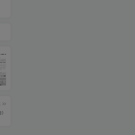
《灰色轨迹尾奏Solo》吉他简谱A调双吉他谱（BEYOND）
《小星星》吉他简谱C调弹唱谱（露西卡）
《五百年沧海桑田》吉他简谱C调指弹谱（西游记）
篇
合）