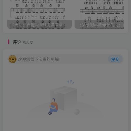
《天际》吉他简谱G调弹唱谱（姜玉阳）
《
评论
抢沙发
欢迎您留下宝贵的见解！
提交