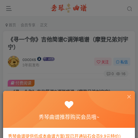
首页
会员专享
正文
《寻一个你》吉他简谱C调弹唱谱（摩登兄弟刘宇
宁）
cocoxs
关注
私信
3年前发布
0
16
付费阅读
《寻一个你》吉他简谱C调弹唱谱（摩登兄弟刘宇宁）
此内容为付费阅读，请付费后查看
会员专属资源
秀琴曲谱推荐购买会员哦~
免费
免费
黄金会员
钻石会员
您暂无购买权限，请先开通会员
秀琴曲谱提供低成本曲谱方案(现已开通钻石会员9.9元特价)