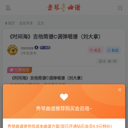
首页
会员专享
正文
《时间海》吉他简谱C调弹唱谱（刘大拿）
cocoxs
关注
私信
3年前发布
0
15
付费阅读
《时间海》吉他简谱C调弹唱谱（刘大拿）
此内容为付费阅读，请付费后查看
会员专属资源
免费
免费
黄金会员
钻石会员
秀琴曲谱推荐购买会员哦~
您暂无购买权限，请先开通会员
秀琴曲谱提供低成本曲谱方案(现已开通钻石会员9.9元特价)
开通会员