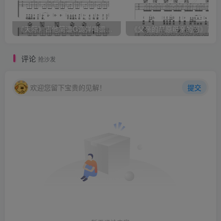
《天际》吉他简谱G调弹唱谱（姜玉阳）
《
评论
抢沙发
欢迎您留下宝贵的见解！
提交