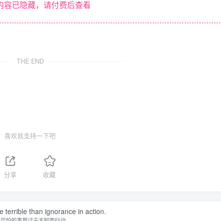
内容已隐藏，请付费后查看
THE END
喜欢就支持一下吧
分享
收藏
 terrible than ignorance in action.
最可怕的事莫过于无知而行动