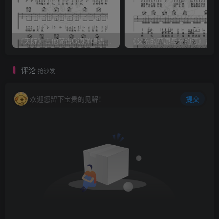
《天际》吉他简谱G调弹唱谱（姜玉阳）
《
评论
抢沙发
欢迎您留下宝贵的见解！
提交