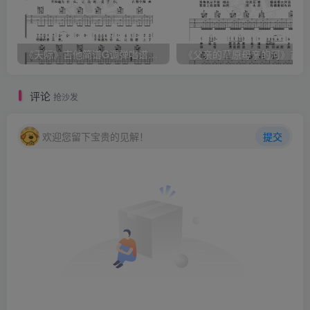
《天际》吉他简谱G调弹唱谱（姜玉阳）
《
评论
抢沙发
欢迎您留下宝贵的见解！
提交