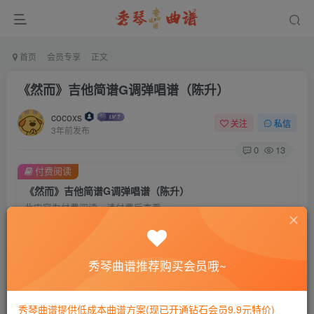
首页
会员专享
正文
《然而》吉他简谱G调弹唱谱（陈升）
cocoxs
关注
私信
3年前发布
0
13
付费阅读
《然而》吉他简谱G调弹唱谱（陈升）
此内容为付费阅读，请付费后查看
会员专属资源
免费
免费
黄金会员
钻石会员
秀琴曲谱推荐购买会员哦~
您暂无购买权限，请先开通会员
秀琴曲谱提供低成本曲谱方案(现已开通钻石会员9.9元特价)
开通会员