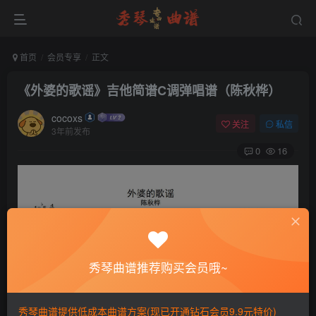
首页
会员专享
正文
《外婆的歌谣》吉他简谱C调弹唱谱（陈秋桦）
cocoxs
关注
私信
3年前发布
0
16
秀琴曲谱推荐购买会员哦~
秀琴曲谱提供低成本曲谱方案(现已开通钻石会员9.9元特价)