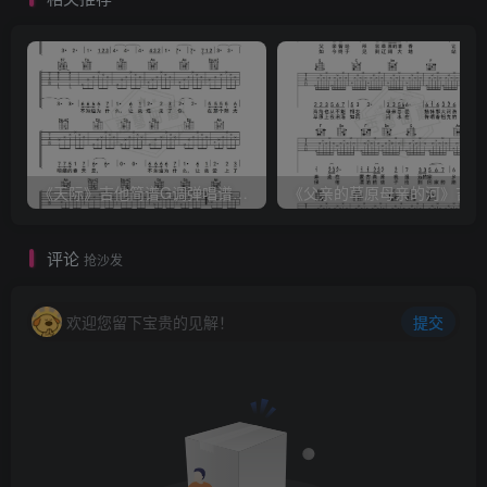
《天际》吉他简谱G调弹唱谱（姜玉阳）
《
评论
抢沙发
欢迎您留下宝贵的见解！
提交