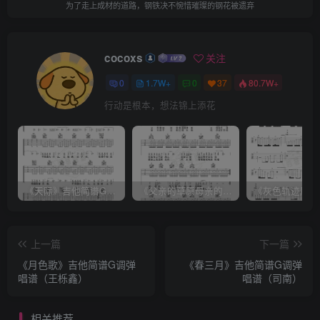
为了走上成材的道路，钢铁决不惋惜璀璨的钢花被遗弃
cocoxs
关注
0
1.7W+
0
37
80.7W+
行动是根本，想法锦上添花
《天际》吉他简谱G调弹唱谱（姜玉阳）
《父亲的草原母亲的河》吉他简谱C调弹唱谱（腾格尔）
上一篇
下一篇
《月色歌》吉他简谱G调弹
《春三月》吉他简谱G调弹
唱谱（王栎鑫）
唱谱（司南）
相关推荐