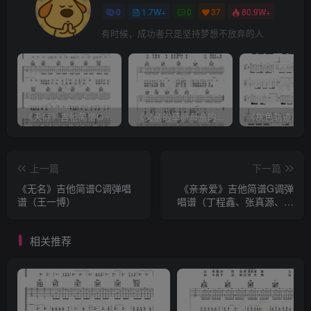
0
1.7W+
0
37
80.9W+
有时候，成功者只是坚持梦想不放弃的人
《天际》吉他简谱G调弹唱谱（姜玉阳）
《父亲的草原母亲的河》吉他简谱C调弹唱谱（腾格尔）
上一篇
下一篇
《无名》吉他简谱C调弹唱
《亲亲爱》吉他简谱G调弹
谱（王一博）
唱谱（丁程鑫、张真源、贺
峻霖）
相关推荐