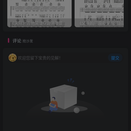
《天际》吉他简谱G调弹唱谱（姜玉阳）
《
评论
抢沙发
欢迎您留下宝贵的见解！
提交