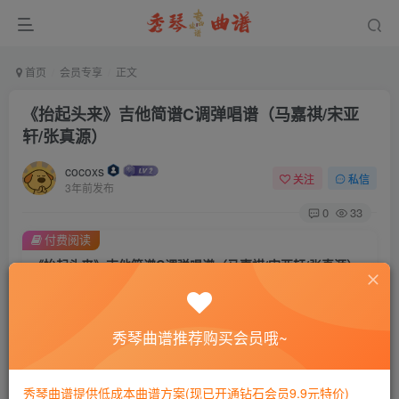
首页
会员专享
正文
《抬起头来》吉他简谱C调弹唱谱（马嘉祺/宋亚
轩/张真源）
cocoxs
关注
私信
3年前发布
0
33
付费阅读
《抬起头来》吉他简谱C调弹唱谱（马嘉祺/宋亚轩/张真源）
此内容为付费阅读，请付费后查看
会员专属资源
秀琴曲谱推荐购买会员哦~
免费
免费
黄金会员
钻石会员
您暂无购买权限，请先开通会员
秀琴曲谱提供低成本曲谱方案(现已开通钻石会员9.9元特价)