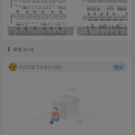
《天际》吉他简谱G调弹唱谱（姜玉阳）
《
评论
抢沙发
欢迎您留下宝贵的见解！
提交