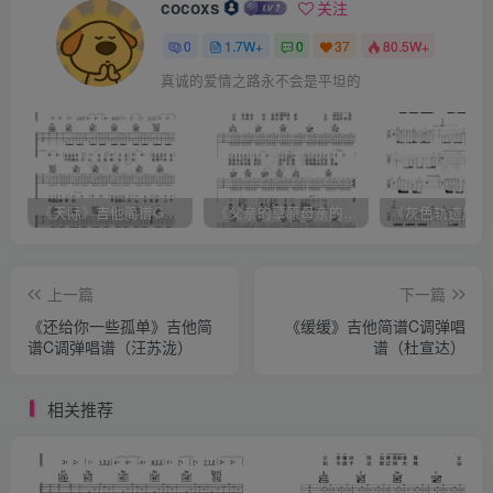
cocoxs
关注
0
1.7W+
0
37
80.5W+
真诚的爱情之路永不会是平坦的
《天际》吉他简谱G调弹唱谱（姜玉阳）
《父亲的草原母亲的河》吉他简谱C调弹唱谱（腾格尔）
上一篇
下一篇
《还给你一些孤单》吉他简
《缓缓》吉他简谱C调弹唱
谱C调弹唱谱（汪苏泷）
谱（杜宣达）
相关推荐