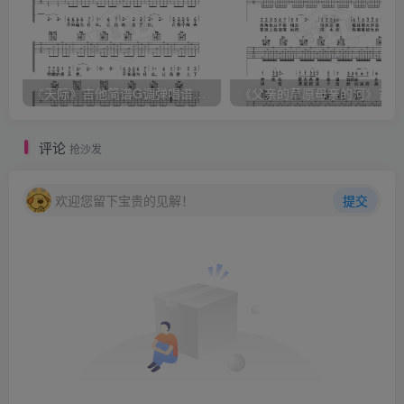
《天际》吉他简谱G调弹唱谱（姜玉阳）
《
评论
抢沙发
欢迎您留下宝贵的见解！
提交