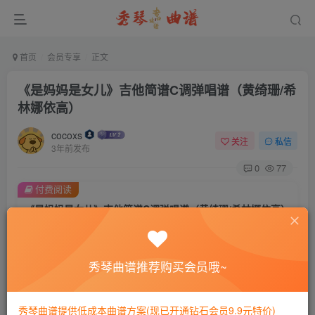
首页
会员专享
正文
《是妈妈是女儿》吉他简谱C调弹唱谱（黄绮珊/希
林娜依高）
cocoxs
关注
私信
3年前发布
0
77
付费阅读
《是妈妈是女儿》吉他简谱C调弹唱谱（黄绮珊/希林娜依高）
此内容为付费阅读，请付费后查看
会员专属资源
秀琴曲谱推荐购买会员哦~
免费
免费
黄金会员
钻石会员
您暂无购买权限，请先开通会员
秀琴曲谱提供低成本曲谱方案(现已开通钻石会员9.9元特价)