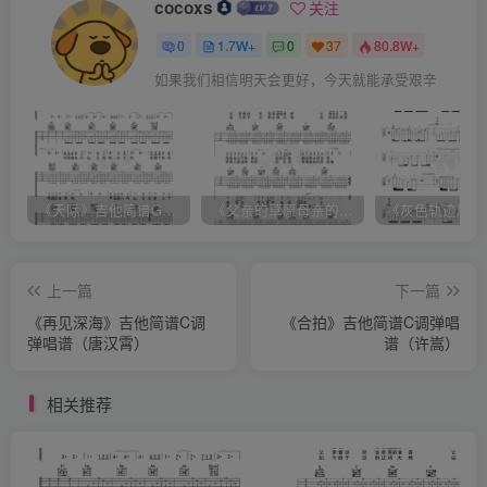
cocoxs
关注
0
1.7W+
0
37
80.8W+
如果我们相信明天会更好，今天就能承受艰辛
《天际》吉他简谱G调弹唱谱（姜玉阳）
《父亲的草原母亲的河》吉他简谱C调弹唱谱（腾格尔）
上一篇
下一篇
《再见深海》吉他简谱C调
《合拍》吉他简谱C调弹唱
弹唱谱（唐汉霄）
谱（许嵩）
相关推荐