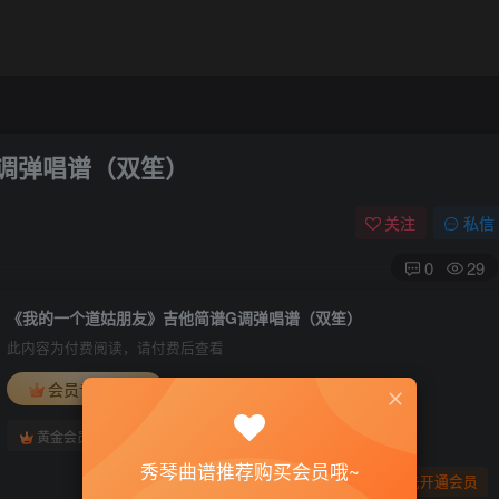
调弹唱谱（双笙）
关注
私信
0
29
《我的一个道姑朋友》吉他简谱G调弹唱谱（双笙）
此内容为付费阅读，请付费后查看
会员专属资源
免费
免费
黄金会员
钻石会员
秀琴曲谱推荐购买会员哦~
您暂无购买权限，请先开通会员