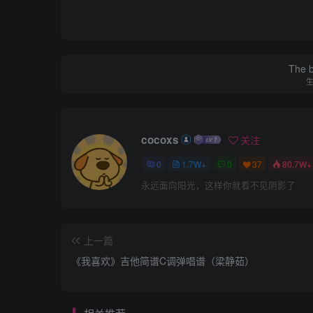
The be
cocoxs
关注
0
1.7W+
0
37
80.7W+
永远面向阳光，这样你就看不见阴影了
上一篇
《我喜欢》吉他简谱C调弹唱谱（梁静茹）