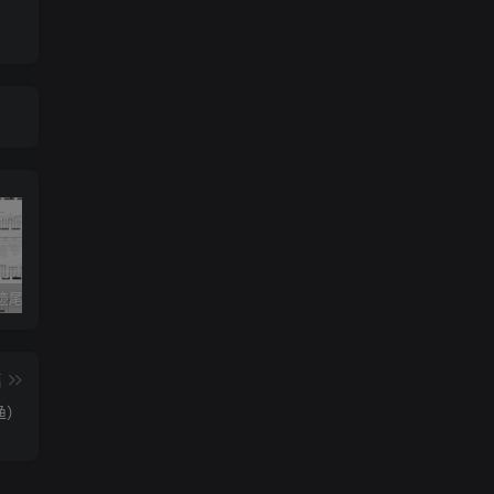
《灰色轨迹尾奏Solo》吉他简谱A调双吉他谱（BEYOND）
《小星星》吉他简谱C调弹唱谱（露西卡）
《五百年沧海桑田》吉他简谱C调指弹谱（西游记）
篇
渔）