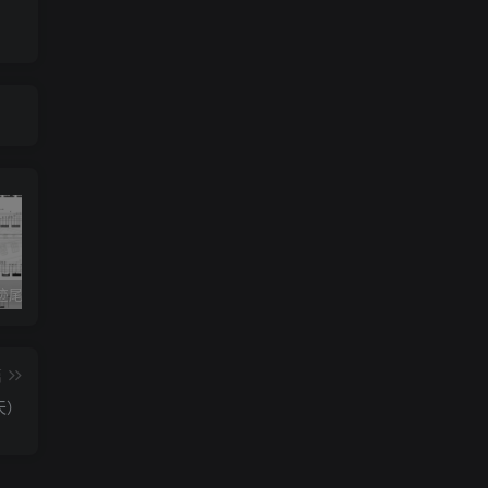
《灰色轨迹尾奏Solo》吉他简谱A调双吉他谱（BEYOND）
《小星星》吉他简谱C调弹唱谱（露西卡）
《五百年沧海桑田》吉他简谱C调指弹谱（西游记）
篇
天）