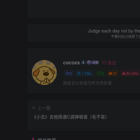
Judge each day not by the
不要问自己收获了
cocoxs
关注
0
1.7W+
0
37
80.6W+
拖延会让你成为昨天的奴隶
上一篇
《小丑》吉他简谱C调弹唱谱（毛不易）