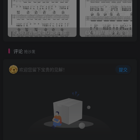
《天际》吉他简谱G调弹唱谱（姜玉阳）
《
评论
抢沙发
欢迎您留下宝贵的见解！
提交