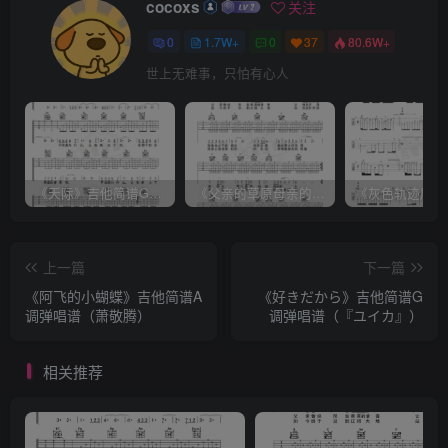
cocoxs
关注
0
1.7W+
0
37
80.6W+
世上无难事，只怕有心人
《天际》吉他简谱G调弹唱谱（姜玉阳）
《父亲的草原母亲的河》吉他简谱C调弹唱谱（腾格尔）
上一篇
下一篇
《阿飞的小蝴蝶》吉他简谱A
《好きだから》吉他简谱G
调弹唱谱（萧敬腾）
调弹唱谱（『ユイカ』）
相关推荐