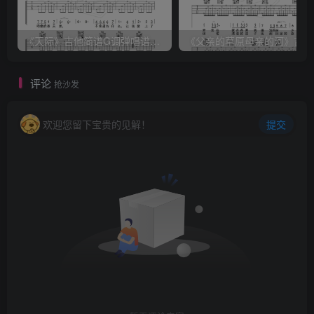
《天际》吉他简谱G调弹唱谱（姜玉阳）
《
评论
抢沙发
欢迎您留下宝贵的见解！
提交