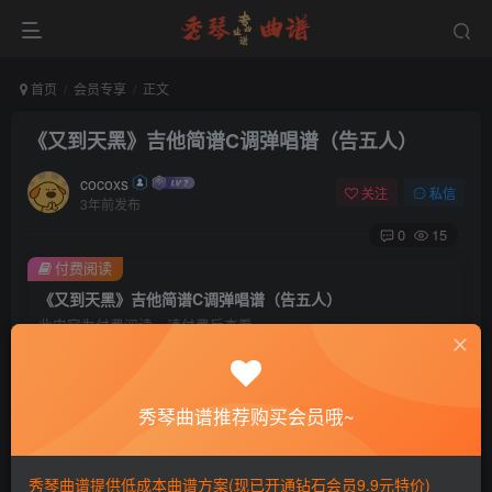
首页
会员专享
正文
《又到天黑》吉他简谱C调弹唱谱（告五人）
cocoxs
关注
私信
3年前发布
0
15
付费阅读
《又到天黑》吉他简谱C调弹唱谱（告五人）
此内容为付费阅读，请付费后查看
会员专属资源
免费
免费
黄金会员
钻石会员
秀琴曲谱推荐购买会员哦~
您暂无购买权限，请先开通会员
秀琴曲谱提供低成本曲谱方案(现已开通钻石会员9.9元特价)
开通会员