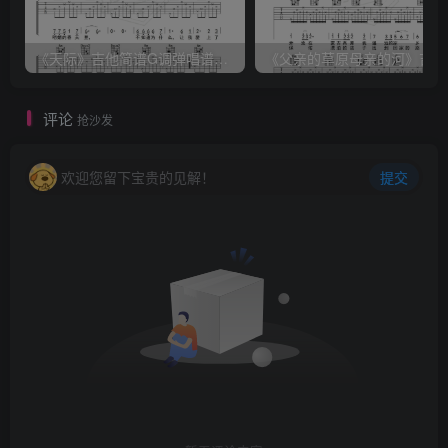
《天际》吉他简谱G调弹唱谱（姜玉阳）
《
评论
抢沙发
欢迎您留下宝贵的见解！
提交