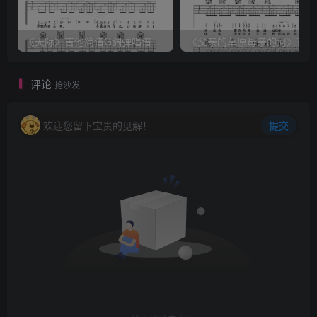
《天际》吉他简谱G调弹唱谱（姜玉阳）
《
评论
抢沙发
欢迎您留下宝贵的见解！
提交