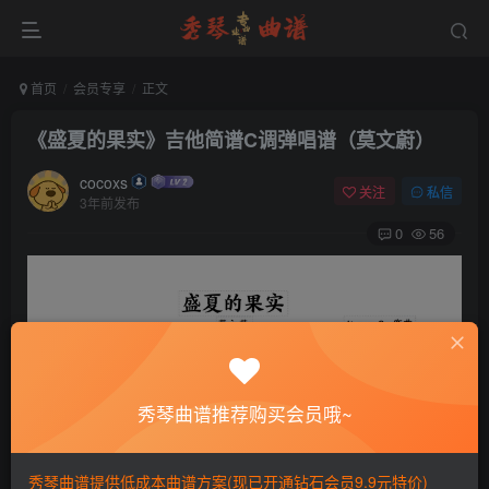
首页
会员专享
正文
《盛夏的果实》吉他简谱C调弹唱谱（莫文蔚）
cocoxs
关注
私信
3年前发布
0
56
秀琴曲谱推荐购买会员哦~
秀琴曲谱提供低成本曲谱方案(现已开通钻石会员9.9元特价)