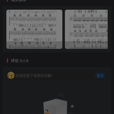
《天际》吉他简谱G调弹唱谱（姜玉阳）
《
评论
抢沙发
欢迎您留下宝贵的见解！
提交