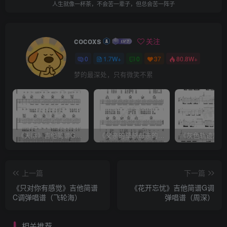
人生就像一杯茶，不会苦一辈子，但总会苦一阵子
cocoxs
关注
0
1.7W+
0
37
80.8W+
梦的最深处，只有微笑不累
《天际》吉他简谱G调弹唱谱（姜玉阳）
《父亲的草原母亲的河》吉他简谱C调弹唱谱（腾格尔）
上一篇
下一篇
《只对你有感觉》吉他简谱
《花开忘忧》吉他简谱G调
C调弹唱谱（飞轮海）
弹唱谱（周深）
相关推荐