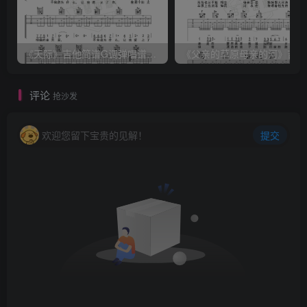
《天际》吉他简谱G调弹唱谱（姜玉阳）
《
评论
抢沙发
欢迎您留下宝贵的见解！
提交