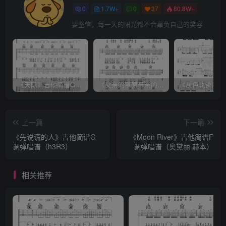
0
1.7W+
0
37
80.8W+
要坚信，每一天的阳光都不会辜负自己的笑容
《天际》吉他简谱G调弹唱谱（姜玉阳）
《父亲的草原母亲的河》吉他简谱C调弹唱谱（腾格尔）
上一篇
下一篇
《先说谎的人》吉他简谱G
《Moon River》吉他简谱F
调弹唱谱（h3R3）
调弹唱谱（奥黛丽.赫本）
相关推荐