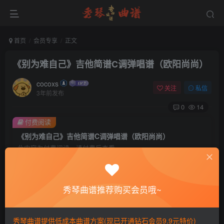
首页
会员专享
正文
《别为难自己》吉他简谱C调弹唱谱（欧阳尚尚）
cocoxs
关注
私信
3年前发布
0
14
付费阅读
《别为难自己》吉他简谱C调弹唱谱（欧阳尚尚）
此内容为付费阅读，请付费后查看
会员专属资源
免费
免费
黄金会员
钻石会员
秀琴曲谱推荐购买会员哦~
您暂无购买权限，请先开通会员
秀琴曲谱提供低成本曲谱方案(现已开通钻石会员9.9元特价)
开通会员