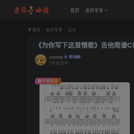
首页
会员专享
首页
会员专享
正文
《为你写下这首情歌》吉他简谱C
cocoxs
3年前发布
付费阅读