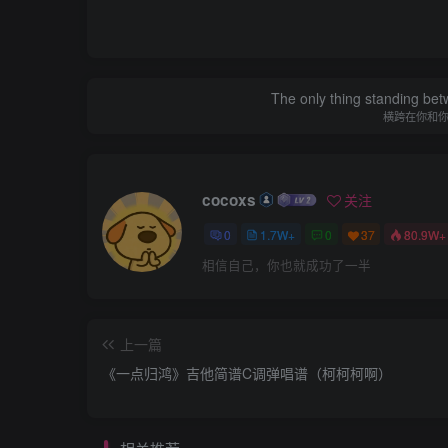
The only thing standing bet
横跨在你和
cocoxs
关注
0
1.7W+
0
37
80.9W+
相信自己，你也就成功了一半
上一篇
《一点归鸿》吉他简谱C调弹唱谱（柯柯柯啊）