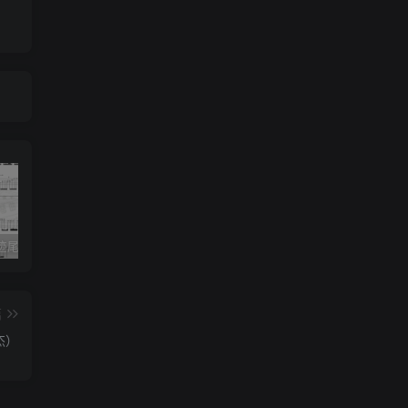
《灰色轨迹尾奏Solo》吉他简谱A调双吉他谱（BEYOND）
《小星星》吉他简谱C调弹唱谱（露西卡）
《五百年沧海桑田》吉他简谱C调指弹谱（西游记）
篇
杰）