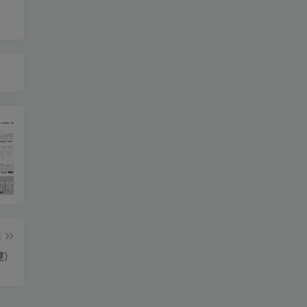
《灰色轨迹尾奏Solo》吉他简谱A调双吉他谱（BEYOND）
《小星星》吉他简谱C调弹唱谱（露西卡）
《五百年沧海桑田》吉他简谱C调指弹谱（西游记）
篇
健）