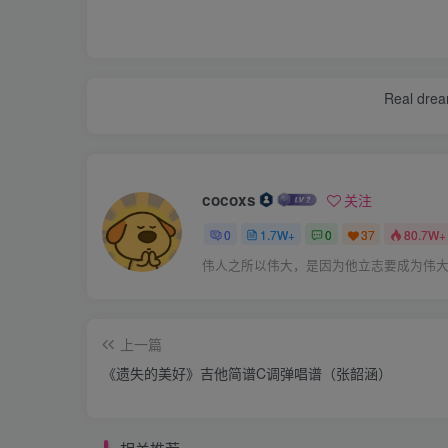
Real dream
cocoxs
关注
0
1.7W+
0
37
80.7W+
伟人之所以伟大，是因为他立志要成为伟
上一篇
《遗失的美好》吉他简谱C调弹唱谱（张韶涵）