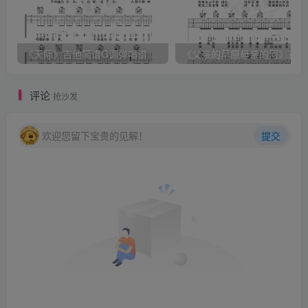
《天际》吉他简谱G调弹唱谱（姜玉阳）
《
评论
抢沙发
欢迎您留下宝贵的见解！
提交