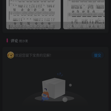
《天际》吉他简谱G调弹唱谱（姜玉阳）
《
评论
抢沙发
欢迎您留下宝贵的见解！
提交