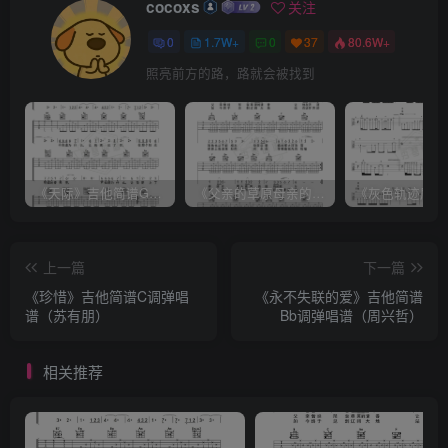
cocoxs
关注
0
1.7W+
0
37
80.6W+
照亮前方的路，路就会被找到
《天际》吉他简谱G调弹唱谱（姜玉阳）
《父亲的草原母亲的河》吉他简谱C调弹唱谱（腾格尔）
上一篇
下一篇
《珍惜》吉他简谱C调弹唱
《永不失联的爱》吉他简谱
谱（苏有朋）
Bb调弹唱谱（周兴哲）
相关推荐