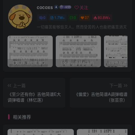
cocoxs
关注
0
1.7W+
0
37
80.8W+
一切痛苦能够毁灭人，然而受苦的人也能把痛苦消灭
《天际》吉他简谱G调弹唱谱（姜玉阳）
《父亲的草原母亲的河》吉他简谱C调弹唱谱（腾格尔）
上一篇
下一篇
《至少还有你》吉他简谱E大
《偏爱》吉他简谱A调弹唱谱
调弹唱谱（林忆莲）
（张芸京）
相关推荐