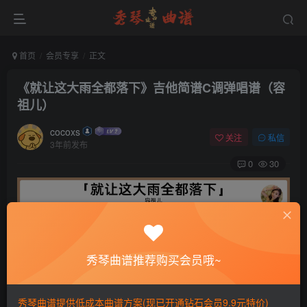
首页
会员专享
正文
《就让这大雨全都落下》吉他简谱C调弹唱谱（容
祖儿）
cocoxs
关注
私信
3年前发布
0
30
秀琴曲谱推荐购买会员哦~
秀琴曲谱提供低成本曲谱方案(现已开通钻石会员9.9元特价)