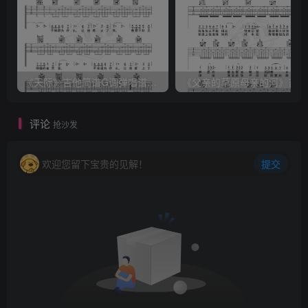
《天际》吉他简谱G调弹唱谱（姜玉阳）
《
评论
抢沙发
欢迎您留下宝贵的见解！
提交