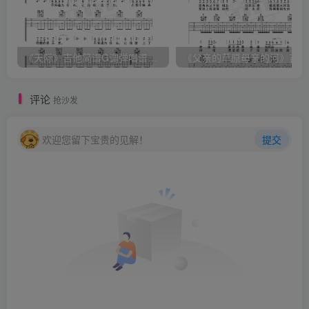
《天际》吉他简谱G调弹唱谱（姜玉阳）
《
评论
抢沙发
欢迎您留下宝贵的见解！
提交