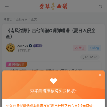
首页
会员专享
正文
《南风过隙》吉他简谱G调弹唱谱（夏日入侵企
画）
cocoxs
关注
私信
3年前发布
0
43
付费阅读
《南风过隙》吉他简谱G调弹唱谱（夏日入侵企画）
此内容为付费阅读，请付费后查看
会员专属资源
秀琴曲谱推荐购买会员哦~
免费
免费
黄金会员
钻石会员
您暂无购买权限，请先开通会员
秀琴曲谱提供低成本曲谱方案(现已开通钻石会员9.9元特价)