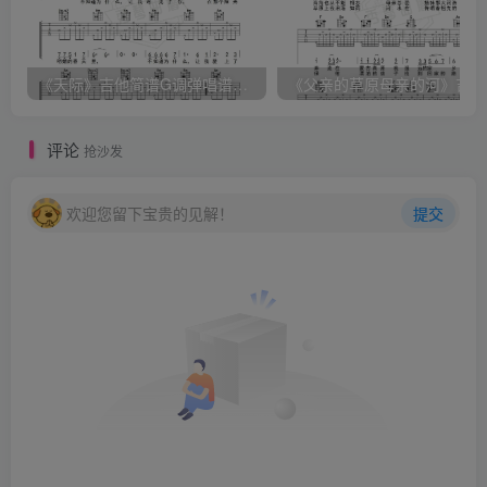
《天际》吉他简谱G调弹唱谱（姜玉阳）
《
评论
抢沙发
欢迎您留下宝贵的见解！
提交