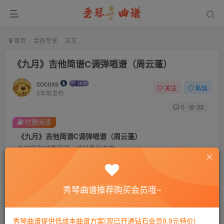
首页
会员专享
正文
《九月》吉他简谱C调弹唱谱（周云蓬）
cocoxs
关注
私信
3年前发布
0
33
付费阅读
《九月》吉他简谱C调弹唱谱（周云蓬）
此内容为付费阅读，请付费后查看
会员专属资源
免费
免费
黄金会员
钻石会员
秀琴曲谱推荐购买会员哦~
您暂无购买权限，请先开通会员
秀琴曲谱提供低成本曲谱方案(现已开通钻石会员9.9元特价)
开通会员