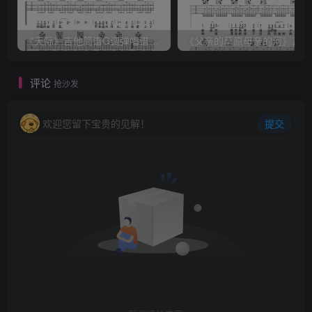
《天际》吉他简谱G调弹唱谱（姜玉阳）
《
评论
抢沙发
欢迎您留下宝贵的见解！
提交