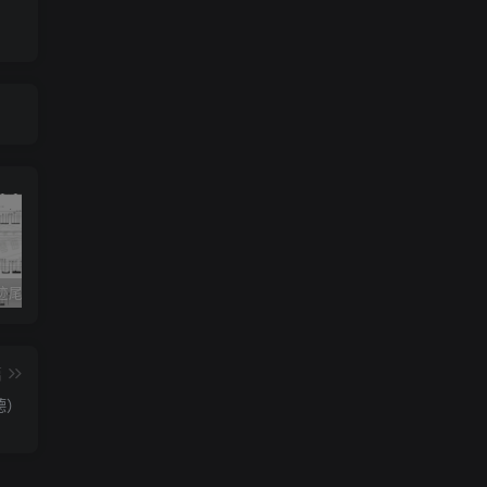
《灰色轨迹尾奏Solo》吉他简谱A调双吉他谱（BEYOND）
《小星星》吉他简谱C调弹唱谱（露西卡）
《五百年沧海桑田》吉他简谱C调指弹谱（西游记）
篇
德）