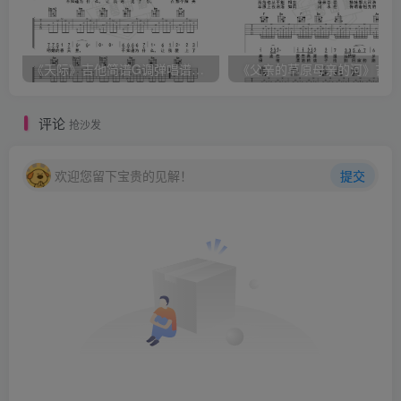
《天际》吉他简谱G调弹唱谱（姜玉阳）
《
评论
抢沙发
欢迎您留下宝贵的见解！
提交