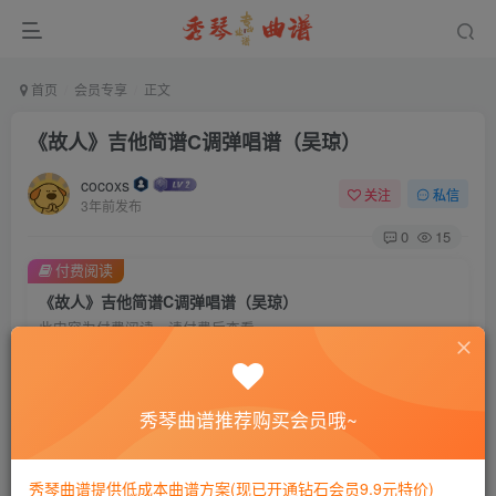
首页
会员专享
正文
《故人》吉他简谱C调弹唱谱（吴琼）
cocoxs
关注
私信
3年前发布
0
15
付费阅读
《故人》吉他简谱C调弹唱谱（吴琼）
此内容为付费阅读，请付费后查看
会员专属资源
免费
免费
黄金会员
钻石会员
秀琴曲谱推荐购买会员哦~
您暂无购买权限，请先开通会员
秀琴曲谱提供低成本曲谱方案(现已开通钻石会员9.9元特价)
开通会员