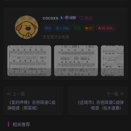
cocoxs
关注
0
1.7W+
0
37
80.8W+
天生我才必有用
《天际》吉他简谱G调弹唱谱（姜玉阳）
《父亲的草原母亲的河》吉他简谱C调弹唱谱（腾格尔）
上一篇
下一篇
《爱的呼唤》吉他简谱C调
《这城市》吉他简谱C调弹
弹唱谱（郭富城）
唱谱（枯木逢春）
相关推荐