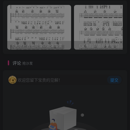
《天际》吉他简谱G调弹唱谱（姜玉阳）
《
评论
抢沙发
欢迎您留下宝贵的见解！
提交