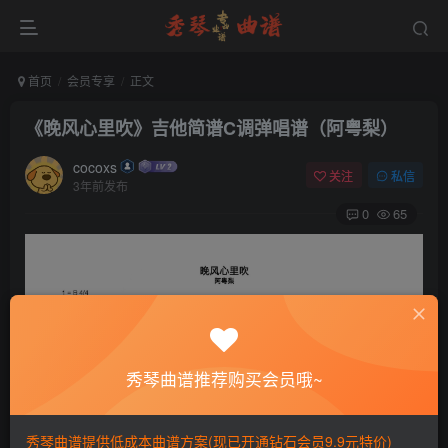
首页
会员专享
正文
《晚风心里吹》吉他简谱C调弹唱谱（阿粤梨）
cocoxs
关注
私信
3年前发布
0
65
秀琴曲谱推荐购买会员哦~
秀琴曲谱提供低成本曲谱方案(现已开通钻石会员9.9元特价)