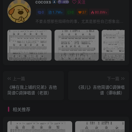
cocoxs
关注
0
1.7W+
0
37
80.8W+
不要去想那些阻碍你的事，尤其是那些自己想象出来的事
《天际》吉他简谱G调弹唱谱（姜玉阳）
《父亲的草原母亲的河》吉他简谱C调弹唱谱（腾格尔）
上一篇
下一篇
《睡在我上铺的兄弟》吉他
《孩儿》吉他简谱C调弹唱
简谱C调弹唱谱（老狼）
谱（谭咏麟）
相关推荐