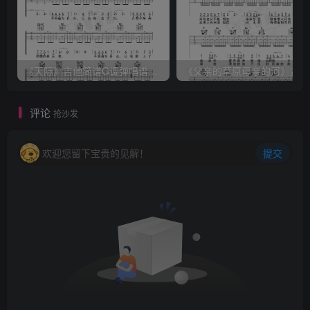
《天际》吉他简谱G调弹唱谱（姜玉阳）
《
评论
抢沙发
欢迎您留下宝贵的见解！
提交