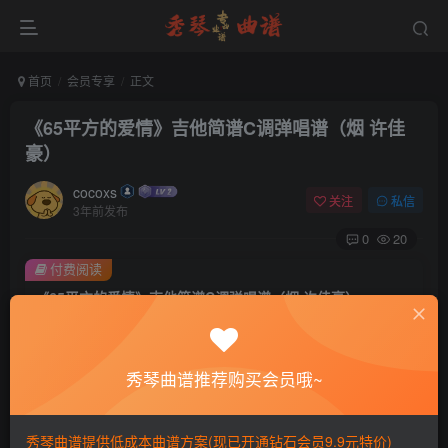
首页
会员专享
正文
《65平方的爱情》吉他简谱C调弹唱谱（烟 许佳
豪）
cocoxs
关注
私信
3年前发布
0
20
付费阅读
《65平方的爱情》吉他简谱C调弹唱谱（烟 许佳豪）
此内容为付费阅读，请付费后查看
会员专属资源
秀琴曲谱推荐购买会员哦~
免费
免费
黄金会员
钻石会员
您暂无购买权限，请先开通会员
秀琴曲谱提供低成本曲谱方案(现已开通钻石会员9.9元特价)