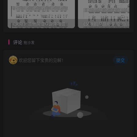
《天际》吉他简谱G调弹唱谱（姜玉阳）
《
评论
抢沙发
欢迎您留下宝贵的见解！
提交