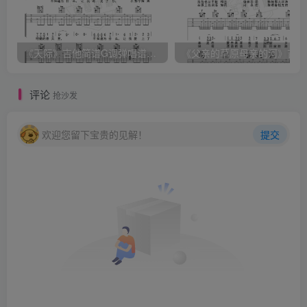
《天际》吉他简谱G调弹唱谱（姜玉阳）
《
评论
抢沙发
欢迎您留下宝贵的见解！
提交