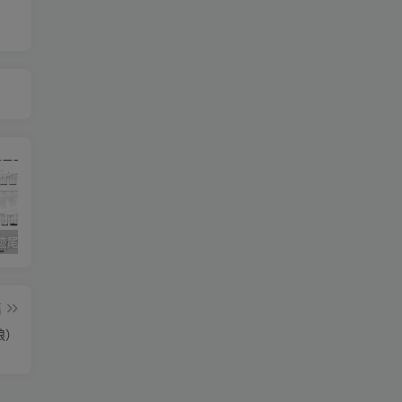
《灰色轨迹尾奏Solo》吉他简谱A调双吉他谱（BEYOND）
《小星星》吉他简谱C调弹唱谱（露西卡）
《五百年沧海桑田》吉他简谱C调指弹谱（西游记）
篇
狼）