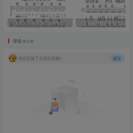
《天际》吉他简谱G调弹唱谱（姜玉阳）
《
评论
抢沙发
欢迎您留下宝贵的见解！
提交