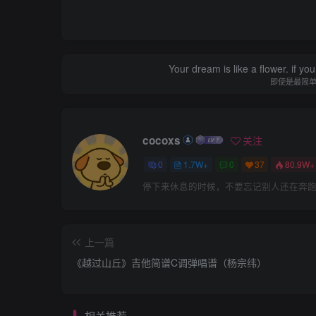
Your dream is like a flower. if you 
即使是最简
cocoxs
关注
0
1.7W+
0
37
80.9W+
停下来休息的时候，不要忘记别人还在奔
上一篇
《越过山丘》吉他简谱C调弹唱谱（杨宗纬）
相关推荐