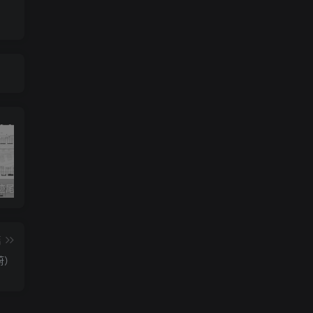
《灰色轨迹尾奏Solo》吉他简谱A调双吉他谱（BEYOND）
《小星星》吉他简谱C调弹唱谱（露西卡）
《五百年沧海桑田》吉他简谱C调指弹谱（西游记）
篇
蔚）