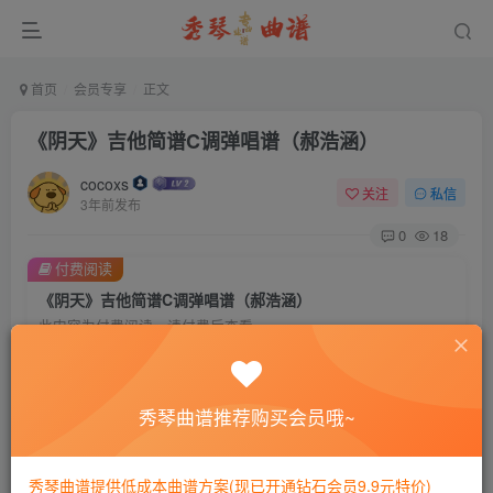
首页
会员专享
正文
《阴天》吉他简谱C调弹唱谱（郝浩涵）
cocoxs
关注
私信
3年前发布
0
18
付费阅读
《阴天》吉他简谱C调弹唱谱（郝浩涵）
此内容为付费阅读，请付费后查看
会员专属资源
免费
免费
黄金会员
钻石会员
秀琴曲谱推荐购买会员哦~
您暂无购买权限，请先开通会员
秀琴曲谱提供低成本曲谱方案(现已开通钻石会员9.9元特价)
开通会员