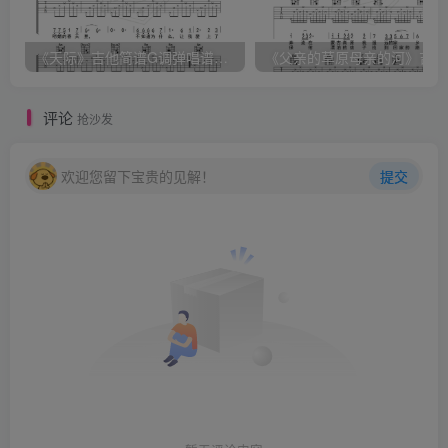
《天际》吉他简谱G调弹唱谱（姜玉阳）
《
评论
抢沙发
欢迎您留下宝贵的见解！
提交