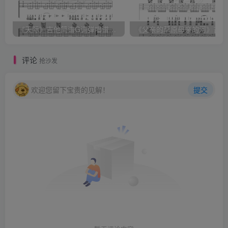
《天际》吉他简谱G调弹唱谱（姜玉阳）
《
评论
抢沙发
欢迎您留下宝贵的见解！
提交