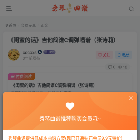
首页
会员专享
正文
《闺蜜的话》吉他简谱C调弹唱谱（张诗莉）
cocoxs
关注
私信
3年前发布
0
12
付费阅读
《闺蜜的话》吉他简谱C调弹唱谱（张诗莉）
此内容为付费阅读，请付费后查看
会员专属资源
免费
免费
黄金会员
钻石会员
秀琴曲谱推荐购买会员哦~
您暂无购买权限，请先开通会员
秀琴曲谱提供低成本曲谱方案(现已开通钻石会员9.9元特价)
开通会员