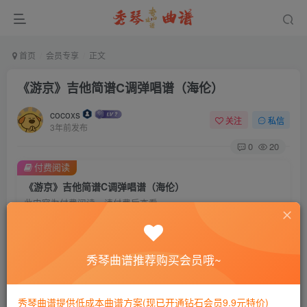
首页
会员专享
正文
《游京》吉他简谱C调弹唱谱（海伦）
cocoxs
关注
私信
3年前发布
0
20
付费阅读
《游京》吉他简谱C调弹唱谱（海伦）
此内容为付费阅读，请付费后查看
会员专属资源
免费
免费
黄金会员
钻石会员
秀琴曲谱推荐购买会员哦~
您暂无购买权限，请先开通会员
秀琴曲谱提供低成本曲谱方案(现已开通钻石会员9.9元特价)
开通会员