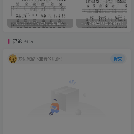
《天际》吉他简谱G调弹唱谱（姜玉阳）
《
评论
抢沙发
欢迎您留下宝贵的见解！
提交