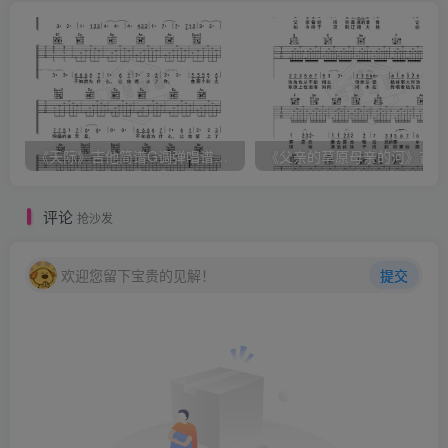
相关推荐
《天际》吉他简谱G调弹唱谱（姜玉阳）
《
评论
抢沙发
欢迎您留下宝贵的见解！
提交