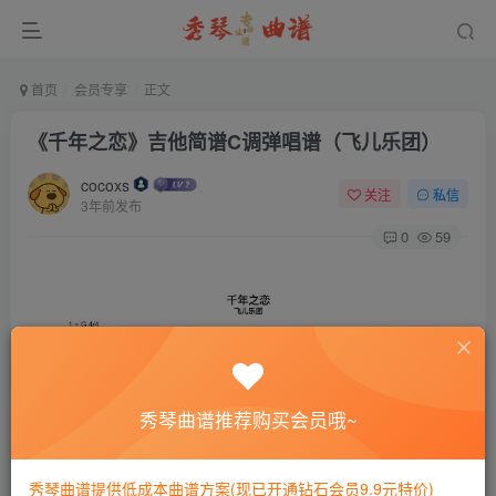
首页
会员专享
正文
《千年之恋》吉他简谱C调弹唱谱（飞儿乐团）
cocoxs
关注
私信
3年前发布
0
59
秀琴曲谱推荐购买会员哦~
秀琴曲谱提供低成本曲谱方案(现已开通钻石会员9.9元特价)