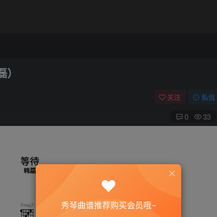
磊）
关注
私信
0
33
秀琴曲谱推荐购买会员哦~