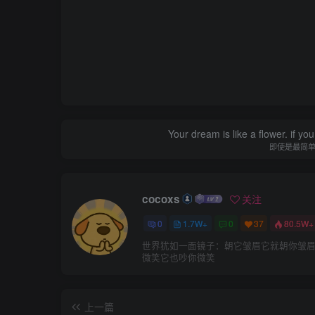
Your dream is like a flower. if you 
即使是最简
cocoxs
关注
0
1.7W+
0
37
80.5W+
世界犹如一面镜子：朝它皱眉它就朝你皱
微笑它也吵你微笑
上一篇