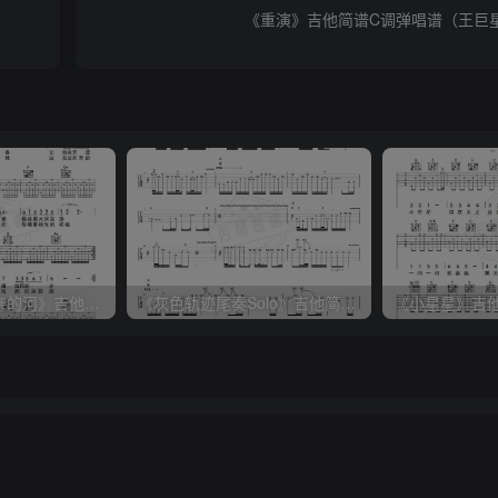
《重演》吉他简谱C调弹唱谱（王巨
《父亲的草原母亲的河》吉他简谱C调弹唱谱（腾格尔）
《灰色轨迹尾奏Solo》吉他简谱A调双吉他谱（BEYOND）