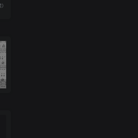
星）
《小星星》吉他简谱C调弹唱谱（露西卡）
《五百年沧海桑田》吉他简谱C调指弹谱（西游记）