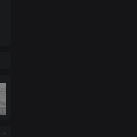
《灰色轨迹尾奏Solo》吉他简谱A调双吉他谱（BEYOND）
《小星星》吉他简谱C调弹唱谱（露西卡）
《五百年沧海桑田》吉他简谱C调指弹谱（西游记）
篇