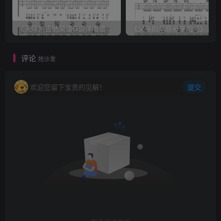
《天际》吉他简谱G调弹唱谱（姜玉阳）
《
评论
抢沙发
欢迎您留下宝贵的见解！
提交