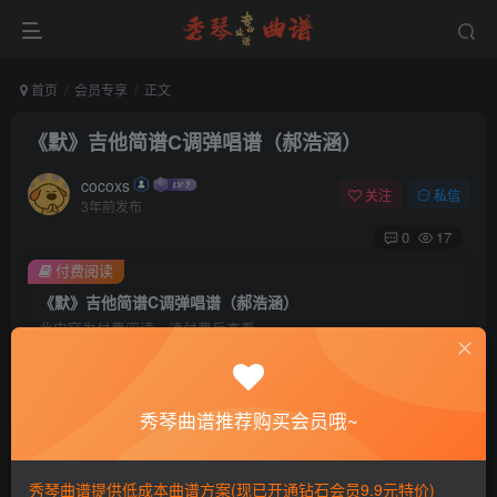
首页
会员专享
正文
《默》吉他简谱C调弹唱谱（郝浩涵）
cocoxs
关注
私信
3年前发布
0
17
付费阅读
《默》吉他简谱C调弹唱谱（郝浩涵）
此内容为付费阅读，请付费后查看
会员专属资源
免费
免费
黄金会员
钻石会员
秀琴曲谱推荐购买会员哦~
您暂无购买权限，请先开通会员
秀琴曲谱提供低成本曲谱方案(现已开通钻石会员9.9元特价)
开通会员