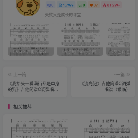
0
1.7W+
0
37
81.2W+
失败只是成长的课堂
《天际》吉他简谱G调弹唱谱（姜玉阳）
《父亲的草原母亲的河》吉他简谱C调弹唱谱（腾格尔）
上一篇
下一篇
《我抬头一看满街都是单身
《流光记》吉他简谱C调弹
的狗》吉他简谱C调弹唱谱
唱谱（银临）
（花粥）
相关推荐