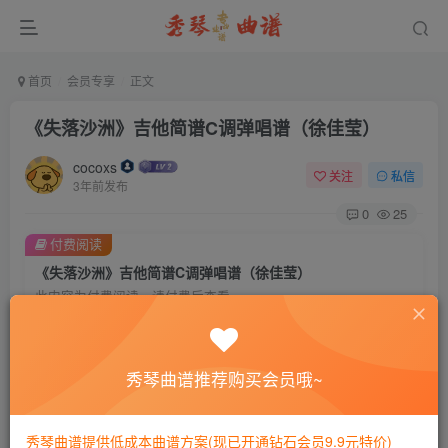
首页
会员专享
正文
《失落沙洲》吉他简谱C调弹唱谱（徐佳莹）
cocoxs
关注
私信
3年前发布
0
25
付费阅读
《失落沙洲》吉他简谱C调弹唱谱（徐佳莹）
此内容为付费阅读，请付费后查看
会员专属资源
免费
免费
黄金会员
钻石会员
秀琴曲谱推荐购买会员哦~
您暂无购买权限，请先开通会员
秀琴曲谱提供低成本曲谱方案(现已开通钻石会员9.9元特价)
开通会员