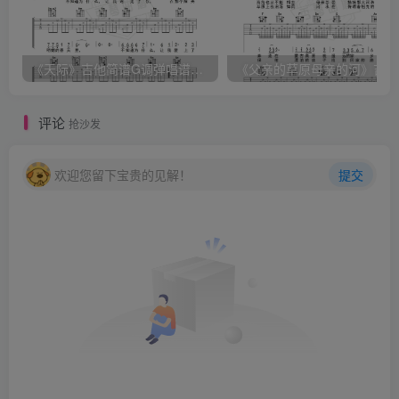
《天际》吉他简谱G调弹唱谱（姜玉阳）
《
评论
抢沙发
欢迎您留下宝贵的见解！
提交