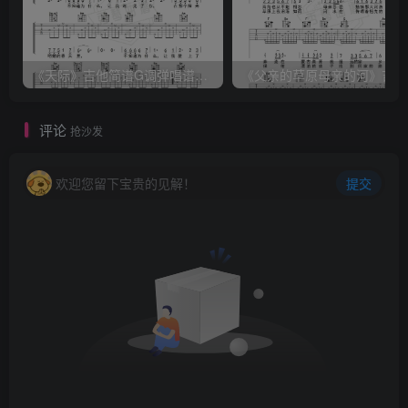
《天际》吉他简谱G调弹唱谱（姜玉阳）
《
评论
抢沙发
欢迎您留下宝贵的见解！
提交